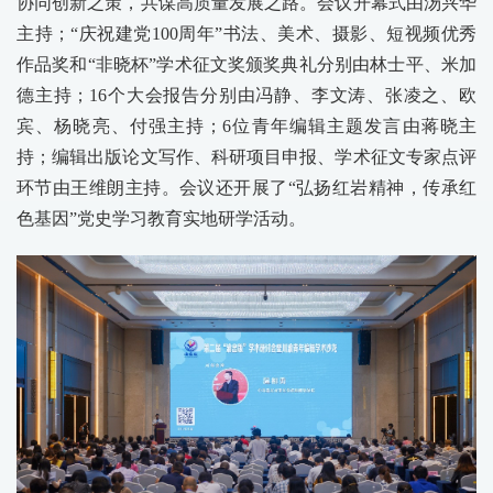
协同创新之策，共谋高质量发展之路。会议开幕式由汤兴华
主持；“庆祝建党100周年”书法、美术、摄影、短视频优秀
作品奖和“非晓杯”学术征文奖颁奖典礼分别由林士平、米加
德主持；16个大会报告分别由冯静、李文涛、张凌之、欧
宾、杨晓亮、付强主持；6位青年编辑主题发言由蒋晓主
持；编辑出版论文写作、科研项目申报、学术征文专家点评
环节由王维朗主持。会议还开展了“弘扬红岩精神，传承红
色基因”党史学习教育实地研学活动。