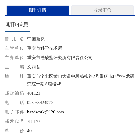
期刊详情
收录汇总
期刊信息
曾用名
中国搪瓷
主管单位
重庆市科学技术局
主办单位
重庆市硅酸盐研究所有限责任公司
主编
文丽君
地址
重庆市渝北区黄山大道中段杨柳路2号重庆市科学技术研
究院一期A塔楼4F
邮政编码
401121
电话
023-63424970
电子邮件
handwork@126.com
邮发代号
78-140
单价
40